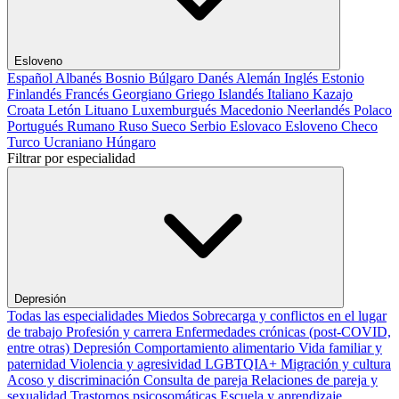
Esloveno
Español
Albanés
Bosnio
Búlgaro
Danés
Alemán
Inglés
Estonio
Finlandés
Francés
Georgiano
Griego
Islandés
Italiano
Kazajo
Croata
Letón
Lituano
Luxemburgués
Macedonio
Neerlandés
Polaco
Portugués
Rumano
Ruso
Sueco
Serbio
Eslovaco
Esloveno
Checo
Turco
Ucraniano
Húngaro
Filtrar por especialidad
Depresión
Todas las especialidades
Miedos
Sobrecarga y conflictos en el lugar
de trabajo
Profesión y carrera
Enfermedades crónicas (post-COVID,
entre otras)
Depresión
Comportamiento alimentario
Vida familiar y
paternidad
Violencia y agresividad
LGBTQIA+
Migración y cultura
Acoso y discriminación
Consulta de pareja
Relaciones de pareja y
sexualidad
Trastornos psicosomáticas
Escuela y aprendizaje