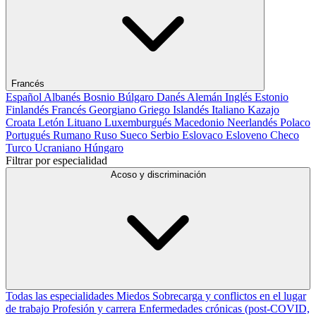
Francés
Español
Albanés
Bosnio
Búlgaro
Danés
Alemán
Inglés
Estonio
Finlandés
Francés
Georgiano
Griego
Islandés
Italiano
Kazajo
Croata
Letón
Lituano
Luxemburgués
Macedonio
Neerlandés
Polaco
Portugués
Rumano
Ruso
Sueco
Serbio
Eslovaco
Esloveno
Checo
Turco
Ucraniano
Húngaro
Filtrar por especialidad
Acoso y discriminación
Todas las especialidades
Miedos
Sobrecarga y conflictos en el lugar
de trabajo
Profesión y carrera
Enfermedades crónicas (post-COVID,