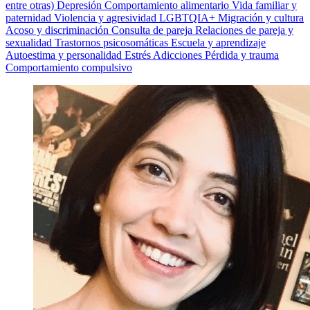
entre otras)
Depresión
Comportamiento alimentario
Vida familiar y
paternidad
Violencia y agresividad
LGBTQIA+
Migración y cultura
Acoso y discriminación
Consulta de pareja
Relaciones de pareja y
sexualidad
Trastornos psicosomáticas
Escuela y aprendizaje
Autoestima y personalidad
Estrés
Adicciones
Pérdida y trauma
Comportamiento compulsivo