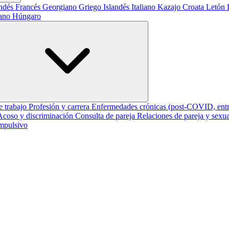
andés
Francés
Georgiano
Griego
Islandés
Italiano
Kazajo
Croata
Letón
iano
Húngaro
e trabajo
Profesión y carrera
Enfermedades crónicas (post-COVID, entr
Acoso y discriminación
Consulta de pareja
Relaciones de pareja y sexu
mpulsivo