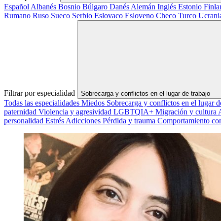
Español
Albanés
Bosnio
Búlgaro
Danés
Alemán
Inglés
Estonio
Finl
Rumano
Ruso
Sueco
Serbio
Eslovaco
Esloveno
Checo
Turco
Ucran
Filtrar por especialidad
Sobrecarga y conflictos en el lugar de trabajo
Todas las especialidades
Miedos
Sobrecarga y conflictos en el lugar d
paternidad
Violencia y agresividad
LGBTQIA+
Migración y cultura
personalidad
Estrés
Adicciones
Pérdida y trauma
Comportamiento co