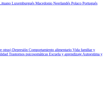
Lituano
Luxemburgués
Macedonio
Neerlandés
Polaco
Portugués
e otras)
Depresión
Comportamiento alimentario
Vida familiar y
alidad
Trastornos psicosomáticas
Escuela y aprendizaje
Autoestima y