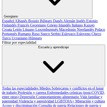
Georgiano
Español
Albanés
Bosnio
Búlgaro
Danés
Alemán
Inglés
Estonio
Finlandés
Francés
Georgiano
Griego
Islandés
Italiano
Kazajo
Croata
Letón
Lituano
Luxemburgués
Macedonio
Neerlandés
Polaco
Portugués
Rumano
Ruso
Sueco
Serbio
Eslovaco
Esloveno
Checo
Turco
Ucraniano
Húngaro
Filtrar por especialidad
Escuela y aprendizaje
Todas las especialidades
Miedos
Sobrecarga y conflictos en el lugar
de trabajo
Profesión y carrera
Enfermedades crónicas (post-COVID,
entre otras)
Depresión
Comportamiento alimentario
Vida familiar y
paternidad
Violencia y agresividad
LGBTQIA+
Migración y cultura
Acoso y discriminación
Consulta de pareja
Relaciones de pareja y