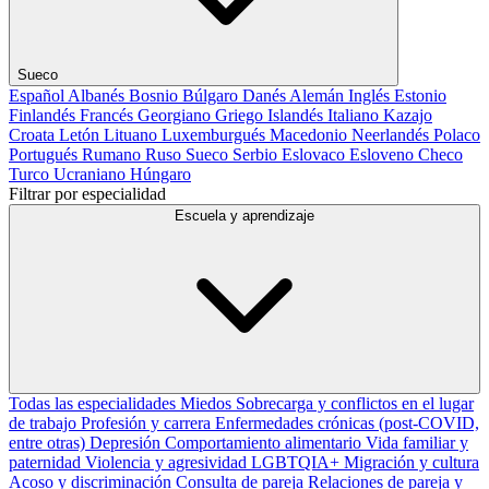
Sueco
Español
Albanés
Bosnio
Búlgaro
Danés
Alemán
Inglés
Estonio
Finlandés
Francés
Georgiano
Griego
Islandés
Italiano
Kazajo
Croata
Letón
Lituano
Luxemburgués
Macedonio
Neerlandés
Polaco
Portugués
Rumano
Ruso
Sueco
Serbio
Eslovaco
Esloveno
Checo
Turco
Ucraniano
Húngaro
Filtrar por especialidad
Escuela y aprendizaje
Todas las especialidades
Miedos
Sobrecarga y conflictos en el lugar
de trabajo
Profesión y carrera
Enfermedades crónicas (post-COVID,
entre otras)
Depresión
Comportamiento alimentario
Vida familiar y
paternidad
Violencia y agresividad
LGBTQIA+
Migración y cultura
Acoso y discriminación
Consulta de pareja
Relaciones de pareja y