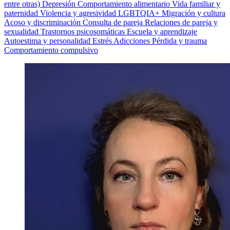
entre otras)
Depresión
Comportamiento alimentario
Vida familiar y
paternidad
Violencia y agresividad
LGBTQIA+
Migración y cultura
Acoso y discriminación
Consulta de pareja
Relaciones de pareja y
sexualidad
Trastornos psicosomáticas
Escuela y aprendizaje
Autoestima y personalidad
Estrés
Adicciones
Pérdida y trauma
Comportamiento compulsivo