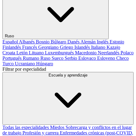
Ruso
Español
Albanés
Bosnio
Búlgaro
Danés
Alemán
Inglés
Estonio
Finlandés
Francés
Georgiano
Griego
Islandés
Italiano
Kazajo
Croata
Letón
Lituano
Luxemburgués
Macedonio
Neerlandés
Polaco
Portugués
Rumano
Ruso
Sueco
Serbio
Eslovaco
Esloveno
Checo
Turco
Ucraniano
Húngaro
Filtrar por especialidad
Escuela y aprendizaje
Todas las especialidades
Miedos
Sobrecarga y conflictos en el lugar
de trabajo
Profesión y carrera
Enfermedades crónicas (post-COVID,