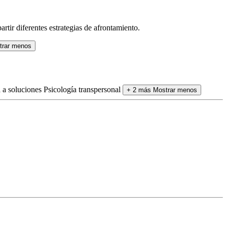
tir diferentes estrategias de afrontamiento.
trar menos
 a soluciones
Psicología transpersonal
+ 2 más
Mostrar menos