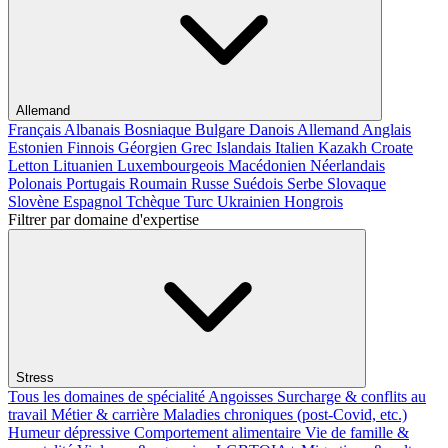
Allemand
Français
Albanais
Bosniaque
Bulgare
Danois
Allemand
Anglais
Estonien
Finnois
Géorgien
Grec
Islandais
Italien
Kazakh
Croate
Letton
Lituanien
Luxembourgeois
Macédonien
Néerlandais
Polonais
Portugais
Roumain
Russe
Suédois
Serbe
Slovaque
Slovène
Espagnol
Tchèque
Turc
Ukrainien
Hongrois
Filtrer par domaine d'expertise
Stress
Tous les domaines de spécialité
Angoisses
Surcharge & conflits au
travail
Métier & carrière
Maladies chroniques (post-Covid, etc.)
Humeur dépressive
Comportement alimentaire
Vie de famille &