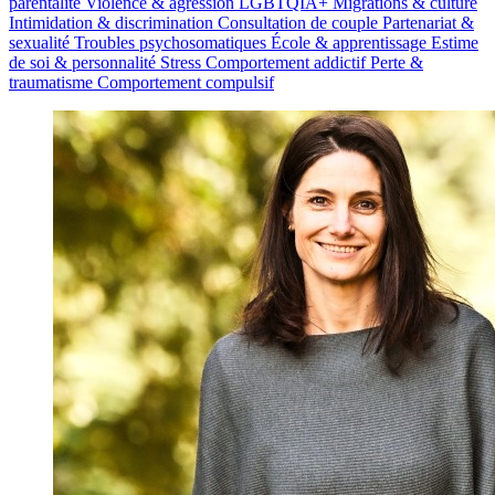
parentalité
Violence & agression
LGBTQIA+
Migrations & culture
Intimidation & discrimination
Consultation de couple
Partenariat &
sexualité
Troubles psychosomatiques
École & apprentissage
Estime
de soi & personnalité
Stress
Comportement addictif
Perte &
traumatisme
Comportement compulsif