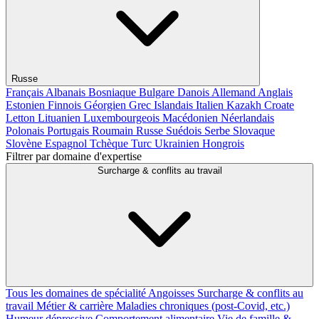
Russe
Français
Albanais
Bosniaque
Bulgare
Danois
Allemand
Anglais
Estonien
Finnois
Géorgien
Grec
Islandais
Italien
Kazakh
Croate
Letton
Lituanien
Luxembourgeois
Macédonien
Néerlandais
Polonais
Portugais
Roumain
Russe
Suédois
Serbe
Slovaque
Slovène
Espagnol
Tchèque
Turc
Ukrainien
Hongrois
Filtrer par domaine d'expertise
Surcharge & conflits au travail
Tous les domaines de spécialité
Angoisses
Surcharge & conflits au
travail
Métier & carrière
Maladies chroniques (post-Covid, etc.)
Humeur dépressive
Comportement alimentaire
Vie de famille &