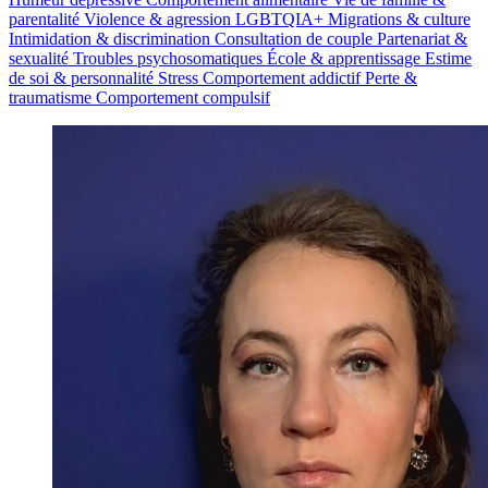
parentalité
Violence & agression
LGBTQIA+
Migrations & culture
Intimidation & discrimination
Consultation de couple
Partenariat &
sexualité
Troubles psychosomatiques
École & apprentissage
Estime
de soi & personnalité
Stress
Comportement addictif
Perte &
traumatisme
Comportement compulsif