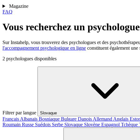
Magazine
FAQ
Vous recherchez un psychologue 
Sur Instahelp, vous trouverez des psychologues et des psychothérape
l'accompagnement psychologique en ligne
constituent également une s
2 psychologues disponibles
Filtrer par langue
Slovaque
Français
Albanais
Bosniaque
Bulgare
Danois
Allemand
Anglais
Esto
Roumain
Russe
Suédois
Serbe
Slovaque
Slovène
Espagnol
Tchèque