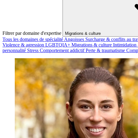
Filtrer par domaine d'expertise
Migrations & culture
Tous les domaines de spécialité
Angoisses
Surcharge & conflits au tra
Violence & agression
LGBTQIA+
Migrations & culture
Intimidation
personnalité
Stress
Comportement addictif
Perte & traumatisme
Compo