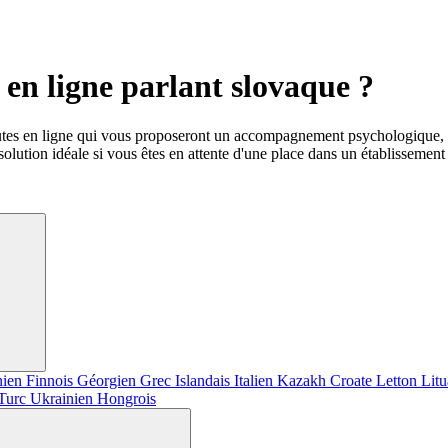
en ligne parlant slovaque ?
utes en ligne qui vous proposeront un accompagnement psychologique, 
olution idéale si vous êtes en attente d'une place dans un établissement 
nien
Finnois
Géorgien
Grec
Islandais
Italien
Kazakh
Croate
Letton
Lit
Turc
Ukrainien
Hongrois