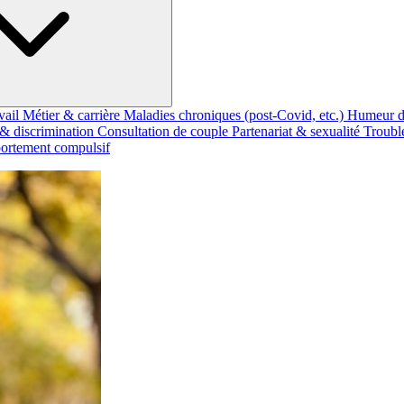
vail
Métier & carrière
Maladies chroniques (post-Covid, etc.)
Humeur d
 & discrimination
Consultation de couple
Partenariat & sexualité
Troubl
rtement compulsif