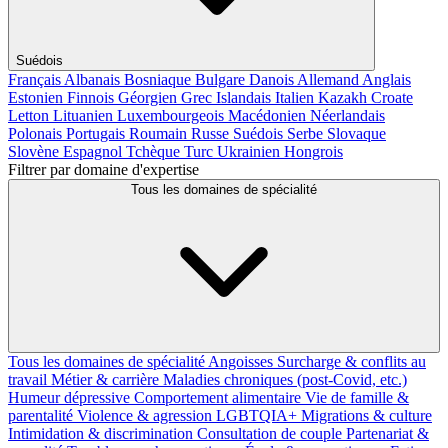
Suédois
Français
Albanais
Bosniaque
Bulgare
Danois
Allemand
Anglais
Estonien
Finnois
Géorgien
Grec
Islandais
Italien
Kazakh
Croate
Letton
Lituanien
Luxembourgeois
Macédonien
Néerlandais
Polonais
Portugais
Roumain
Russe
Suédois
Serbe
Slovaque
Slovène
Espagnol
Tchèque
Turc
Ukrainien
Hongrois
Filtrer par domaine d'expertise
Tous les domaines de spécialité
Tous les domaines de spécialité
Angoisses
Surcharge & conflits au
travail
Métier & carrière
Maladies chroniques (post-Covid, etc.)
Humeur dépressive
Comportement alimentaire
Vie de famille &
parentalité
Violence & agression
LGBTQIA+
Migrations & culture
Intimidation & discrimination
Consultation de couple
Partenariat &