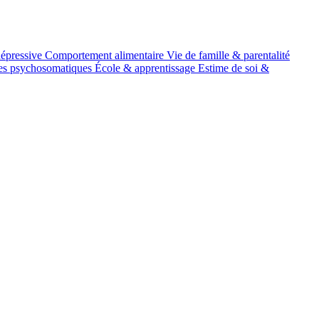
épressive
Comportement alimentaire
Vie de famille & parentalité
es psychosomatiques
École & apprentissage
Estime de soi &