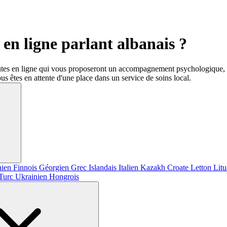
en ligne parlant albanais ?
utes en ligne qui vous proposeront un accompagnement psychologique, d
us êtes en attente d'une place dans un service de soins local.
nien
Finnois
Géorgien
Grec
Islandais
Italien
Kazakh
Croate
Letton
Lit
Turc
Ukrainien
Hongrois