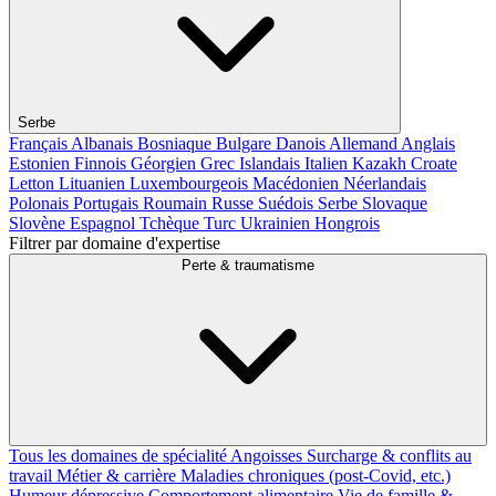
Serbe
Français
Albanais
Bosniaque
Bulgare
Danois
Allemand
Anglais
Estonien
Finnois
Géorgien
Grec
Islandais
Italien
Kazakh
Croate
Letton
Lituanien
Luxembourgeois
Macédonien
Néerlandais
Polonais
Portugais
Roumain
Russe
Suédois
Serbe
Slovaque
Slovène
Espagnol
Tchèque
Turc
Ukrainien
Hongrois
Filtrer par domaine d'expertise
Perte & traumatisme
Tous les domaines de spécialité
Angoisses
Surcharge & conflits au
travail
Métier & carrière
Maladies chroniques (post-Covid, etc.)
Humeur dépressive
Comportement alimentaire
Vie de famille &