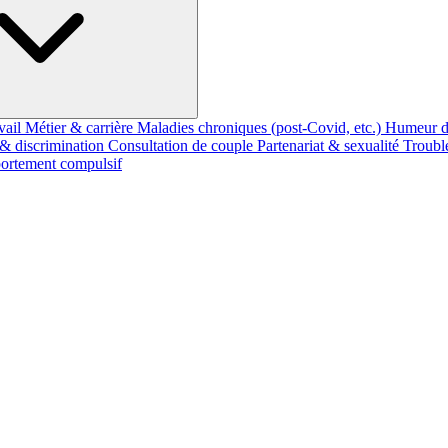
vail
Métier & carrière
Maladies chroniques (post-Covid, etc.)
Humeur d
 & discrimination
Consultation de couple
Partenariat & sexualité
Troubl
rtement compulsif