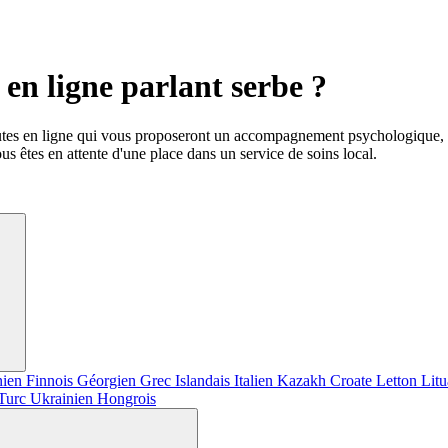
en ligne parlant serbe ?
utes en ligne qui vous proposeront un accompagnement psychologique, d
us êtes en attente d'une place dans un service de soins local.
nien
Finnois
Géorgien
Grec
Islandais
Italien
Kazakh
Croate
Letton
Lit
Turc
Ukrainien
Hongrois