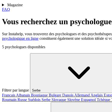
Magazine
FAQ
Vous recherchez un psychologue 
Sur Instahelp, vous trouverez des psychologues et des psychothérape
psychologique en ligne
constituent également une solution idéale si vo
5 psychologues disponibles
Filtrer par langue
Serbe
Français
Albanais
Bosniaque
Bulgare
Danois
Allemand
Anglais
Esto
Roumain
Russe
Suédois
Serbe
Slovaque
Slovène
Espagnol
Tchèque