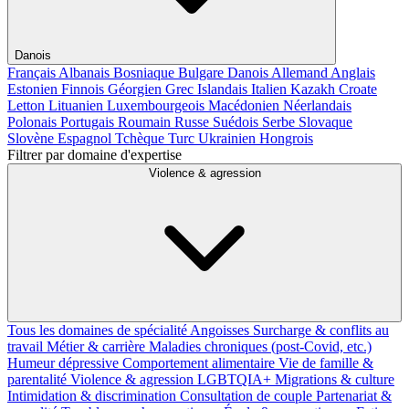
Danois
Français
Albanais
Bosniaque
Bulgare
Danois
Allemand
Anglais
Estonien
Finnois
Géorgien
Grec
Islandais
Italien
Kazakh
Croate
Letton
Lituanien
Luxembourgeois
Macédonien
Néerlandais
Polonais
Portugais
Roumain
Russe
Suédois
Serbe
Slovaque
Slovène
Espagnol
Tchèque
Turc
Ukrainien
Hongrois
Filtrer par domaine d'expertise
Violence & agression
Tous les domaines de spécialité
Angoisses
Surcharge & conflits au
travail
Métier & carrière
Maladies chroniques (post-Covid, etc.)
Humeur dépressive
Comportement alimentaire
Vie de famille &
parentalité
Violence & agression
LGBTQIA+
Migrations & culture
Intimidation & discrimination
Consultation de couple
Partenariat &