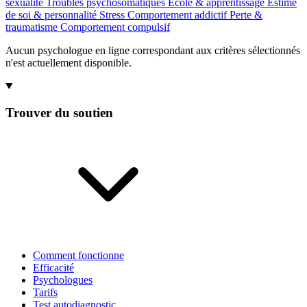
sexualité
Troubles psychosomatiques
École & apprentissage
Estime
de soi & personnalité
Stress
Comportement addictif
Perte &
traumatisme
Comportement compulsif
Aucun psychologue en ligne correspondant aux critères sélectionnés
n'est actuellement disponible.
Trouver du soutien
Comment fonctionne
Efficacité
Psychologues
Tarifs
Test autodiagnostic