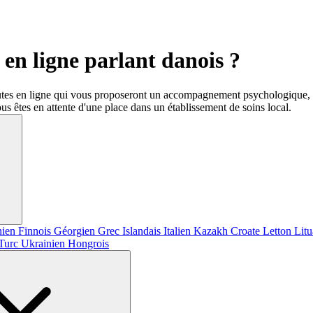
en ligne parlant danois ?
utes en ligne qui vous proposeront un accompagnement psychologique, d
us êtes en attente d'une place dans un établissement de soins local.
nien
Finnois
Géorgien
Grec
Islandais
Italien
Kazakh
Croate
Letton
Lit
Turc
Ukrainien
Hongrois