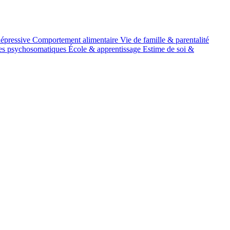
épressive
Comportement alimentaire
Vie de famille & parentalité
es psychosomatiques
École & apprentissage
Estime de soi &