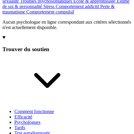
sexualité
Troubles psychosomatiques
École & apprentissage
Estime
de soi & personnalité
Stress
Comportement addictif
Perte &
traumatisme
Comportement compulsif
Aucun psychologue en ligne correspondant aux critères sélectionnés
n'est actuellement disponible.
Trouver du soutien
Comment fonctionne
Efficacité
Psychologues
Tarifs
Test autodiagnostic