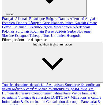
Finnois
Français
Albanais
Bosniaque
Bulgare
Danois
Allemand
Anglais
Estonien
Finnois
Géorgien
Grec
Islandais
Italien
Kazakh
Croate
Letton
Lituanien
Luxembourgeois
Macédonien
Néerlandais
Polonais
Portugais
Roumain
Russe
Suédois
Serbe
Slovaque
Slovène
Espagnol
Tchèque
Turc
Ukrainien
Hongrois
Filtrer par domaine d'expertise
Intimidation & discrimination
Tous les domaines de spécialité
Angoisses
Surcharge & conflits au
travail
Métier & carrière
Maladies chroniques (post-Covid, etc.)
Humeur dépressive
Comportement alimentaire
Vie de famille &
parentalité
Violence & agression
LGBTQIA+
Migrations & culture
Intimidation & discrimination
Consultation de couple
Partenariat &