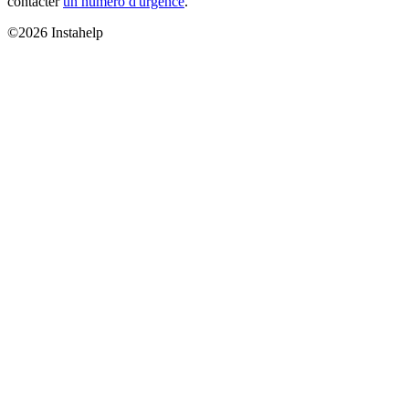
contacter
un numéro d'urgence
.
©2026 Instahelp