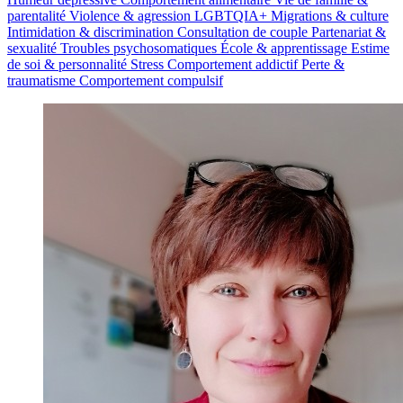
parentalité
Violence & agression
LGBTQIA+
Migrations & culture
Intimidation & discrimination
Consultation de couple
Partenariat &
sexualité
Troubles psychosomatiques
École & apprentissage
Estime
de soi & personnalité
Stress
Comportement addictif
Perte &
traumatisme
Comportement compulsif