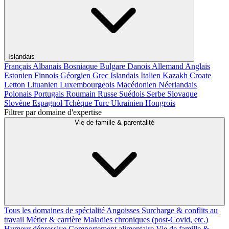
Islandais
Français
Albanais
Bosniaque
Bulgare
Danois
Allemand
Anglais
Estonien
Finnois
Géorgien
Grec
Islandais
Italien
Kazakh
Croate
Letton
Lituanien
Luxembourgeois
Macédonien
Néerlandais
Polonais
Portugais
Roumain
Russe
Suédois
Serbe
Slovaque
Slovène
Espagnol
Tchèque
Turc
Ukrainien
Hongrois
Filtrer par domaine d'expertise
Vie de famille & parentalité
Tous les domaines de spécialité
Angoisses
Surcharge & conflits au
travail
Métier & carrière
Maladies chroniques (post-Covid, etc.)
Humeur dépressive
Comportement alimentaire
Vie de famille &