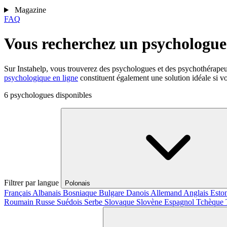
Magazine
FAQ
Vous recherchez un psychologue 
Sur Instahelp, vous trouverez des psychologues et des psychothérape
psychologique en ligne
constituent également une solution idéale si vo
6 psychologues disponibles
Filtrer par langue
Polonais
Français
Albanais
Bosniaque
Bulgare
Danois
Allemand
Anglais
Esto
Roumain
Russe
Suédois
Serbe
Slovaque
Slovène
Espagnol
Tchèque