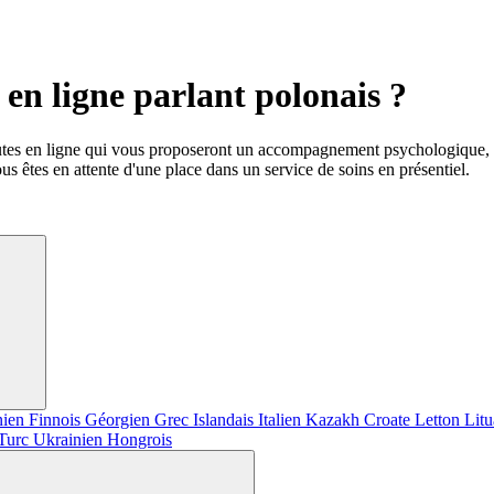
en ligne parlant polonais ?
utes en ligne qui vous proposeront un accompagnement psychologique, d
us êtes en attente d'une place dans un service de soins en présentiel.
nien
Finnois
Géorgien
Grec
Islandais
Italien
Kazakh
Croate
Letton
Lit
Turc
Ukrainien
Hongrois