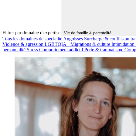
Filtrer par domaine d'expertise
Vie de famille & parentalité
Tous les domaines de spécialité
Angoisses
Surcharge & conflits au tra
Violence & agression
LGBTQIA+
Migrations & culture
Intimidation
personnalité
Stress
Comportement addictif
Perte & traumatisme
Compo