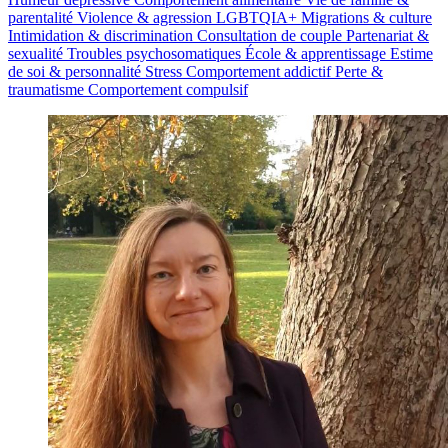
parentalité
Violence & agression
LGBTQIA+
Migrations & culture
Intimidation & discrimination
Consultation de couple
Partenariat &
sexualité
Troubles psychosomatiques
École & apprentissage
Estime
de soi & personnalité
Stress
Comportement addictif
Perte &
traumatisme
Comportement compulsif