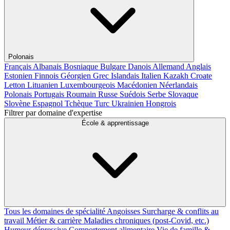
Polonais
Français
Albanais
Bosniaque
Bulgare
Danois
Allemand
Anglais
Estonien
Finnois
Géorgien
Grec
Islandais
Italien
Kazakh
Croate
Letton
Lituanien
Luxembourgeois
Macédonien
Néerlandais
Polonais
Portugais
Roumain
Russe
Suédois
Serbe
Slovaque
Slovène
Espagnol
Tchèque
Turc
Ukrainien
Hongrois
Filtrer par domaine d'expertise
École & apprentissage
Tous les domaines de spécialité
Angoisses
Surcharge & conflits au
travail
Métier & carrière
Maladies chroniques (post-Covid, etc.)
Humeur dépressive
Comportement alimentaire
Vie de famille &