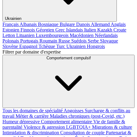
Ukrainien
Français
Albanais
Bosniaque
Bulgare
Danois
Allemand
Anglais
Estonien
Finnois
Géorgien
Grec
Islandais
Italien
Kazakh
Croate
Letton
Lituanien
Luxembourgeois
Macédonien
Néerlandais
Polonais
Portugais
Roumain
Russe
Suédois
Serbe
Slovaque
Slovène
Espagnol
Tchèque
Turc
Ukrainien
Hongrois
Filtrer par domaine d'expertise
Comportement compulsif
Tous les domaines de spécialité
Angoisses
Surcharge & conflits au
travail
Métier & carrière
Maladies chroniques (post-Covid, etc.)
Humeur dépressive
Comportement alimentaire
Vie de famille &
parentalité
Violence & agression
LGBTQIA+
Migrations & culture
Intimidation & discrimination
Consultation de couple
Partenariat &