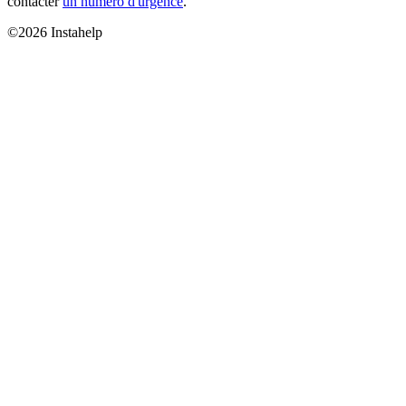
contacter
un numéro d'urgence
.
©2026 Instahelp