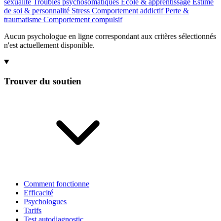
sexualité
Troubles psychosomatiques
École & apprentissage
Estime
de soi & personnalité
Stress
Comportement addictif
Perte &
traumatisme
Comportement compulsif
Aucun psychologue en ligne correspondant aux critères sélectionnés
n'est actuellement disponible.
Trouver du soutien
Comment fonctionne
Efficacité
Psychologues
Tarifs
Test autodiagnostic