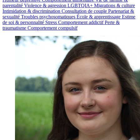
parentalité
Violence & agression
LGBTQIA+
Migrations & culture
Intimidation & discrimination
Consultation de couple
Partenariat &
sexualité
Troubles psychosomatiques
École & apprentissage
Estime
de soi & personnalité
Stress
Comportement addictif
Perte &
traumatisme
Comportement compulsif