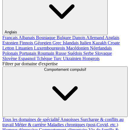
Anglais
Français
Albanais
Bosniaque
Bulgare
Danois
Allemand
Anglais
Estonien
Finnois
Géorgien
Grec
Islandais
Italien
Kazakh
Croate
Letton
Lituanien
Luxembourgeois
Macédonien
Néerlandais
Polonais
Portugais
Roumain
Russe
Suédois
Serbe
Slovaque
Slovène
Espagnol
Tchèque
Turc
Ukrainien
Hongrois
Filtrer par domaine d'expertise
Comportement compulsif
Tous les domaines de spécialité
Angoisses
Surcharge & conflits au
travail
Métier & carrière
Maladies chroniques (post-Covid, etc.)
Humeur dépressive
Comportement alimentaire
Vie de famille &