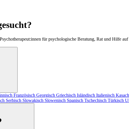
gesucht?
 Psychotherapeut:innen für psychologische Beratung, Rat und Hilfe au
innisch
Französisch
Georgisch
Griechisch
Isländisch
Italienisch
Kasach
sch
Serbisch
Slowakisch
Slowenisch
Spanisch
Tschechisch
Türkisch
U