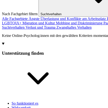
Nach Fachgebiet filtern
Suchtverhalten
Alle Fachgebiete
Ängste
Überlastung und Konflikte am Arbeitsplatz
LGBTQIA+
Migration und Kultur
Mobbing und Diskriminierung
Pa
Suchtverhalten
Verlust und Trauma
Zwanghaftes Verhalten
Keine Online-Psycholog:innen mit den gewählten Kriterien momenta
Unterstützung finden
So funktioniert es
Wirksamkeit