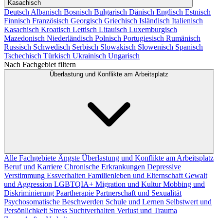
Kasachisch
Deutsch
Albanisch
Bosnisch
Bulgarisch
Dänisch
Englisch
Estnisch
Finnisch
Französisch
Georgisch
Griechisch
Isländisch
Italienisch
Kasachisch
Kroatisch
Lettisch
Litauisch
Luxemburgisch
Mazedonisch
Niederländisch
Polnisch
Portugiesisch
Rumänisch
Russisch
Schwedisch
Serbisch
Slowakisch
Slowenisch
Spanisch
Tschechisch
Türkisch
Ukrainisch
Ungarisch
Nach Fachgebiet filtern
Überlastung und Konflikte am Arbeitsplatz
Alle Fachgebiete
Ängste
Überlastung und Konflikte am Arbeitsplatz
Beruf und Karriere
Chronische Erkrankungen
Depressive
Verstimmung
Essverhalten
Familienleben und Elternschaft
Gewalt
und Aggression
LGBTQIA+
Migration und Kultur
Mobbing und
Diskriminierung
Paartherapie
Partnerschaft und Sexualität
Psychosomatische Beschwerden
Schule und Lernen
Selbstwert und
Persönlichkeit
Stress
Suchtverhalten
Verlust und Trauma