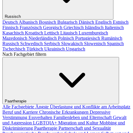
Russisch
Deutsch
Albanisch
Bosnisch
Bulgarisch
Dänisch
Englisch
Estnisch
Finnisch
Französisch
Georgisch
Griechisch
Isländisch
Italienisch
Kasachisch
Kroatisch
Lettisch
Litauisch
Luxemburgisch
Mazedonisch
Niederländisch
Polnisch
Portugiesisch
Rumänisch
Russisch
Schwedisch
Serbisch
Slowakisch
Slowenisch
Spanisch
Tschechisch
Türkisch
Ukrainisch
Ungarisch
Nach Fachgebiet filtern
Paartherapie
Alle Fachgebiete
Ängste
Überlastung und Konflikte am Arbeitsplatz
Beruf und Karriere
Chronische Erkrankungen
Depressive
Verstimmung
Essverhalten
Familienleben und Elternschaft
Gewalt
und Aggression
LGBTQIA+
Migration und Kultur
Mobbing und
Diskriminierung
Paartherapie
Partnerschaft und Sexualität