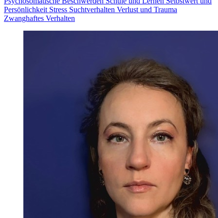
Psychosomatische Beschwerden
Schule und Lernen
Selbstwert und
Persönlichkeit
Stress
Suchtverhalten
Verlust und Trauma
Zwanghaftes Verhalten