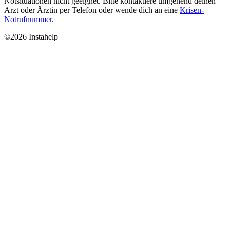
Notsituationen nicht geeignet. Bitte kontaktiere umgehend deinen
Arzt oder Ärztin per Telefon oder wende dich an eine
Krisen-
Notrufnummer
.
©2026 Instahelp