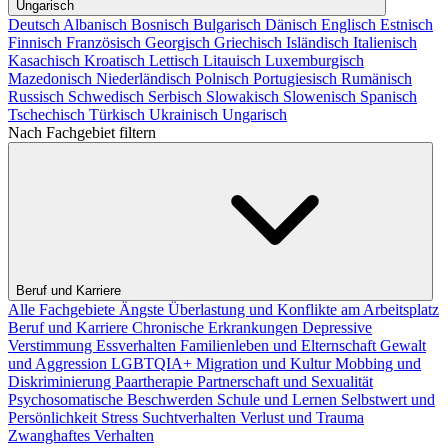
Ungarisch
Deutsch
Albanisch
Bosnisch
Bulgarisch
Dänisch
Englisch
Estnisch
Finnisch
Französisch
Georgisch
Griechisch
Isländisch
Italienisch
Kasachisch
Kroatisch
Lettisch
Litauisch
Luxemburgisch
Mazedonisch
Niederländisch
Polnisch
Portugiesisch
Rumänisch
Russisch
Schwedisch
Serbisch
Slowakisch
Slowenisch
Spanisch
Tschechisch
Türkisch
Ukrainisch
Ungarisch
Nach Fachgebiet filtern
Beruf und Karriere
Alle Fachgebiete
Ängste
Überlastung und Konflikte am Arbeitsplatz
Beruf und Karriere
Chronische Erkrankungen
Depressive
Verstimmung
Essverhalten
Familienleben und Elternschaft
Gewalt
und Aggression
LGBTQIA+
Migration und Kultur
Mobbing und
Diskriminierung
Paartherapie
Partnerschaft und Sexualität
Psychosomatische Beschwerden
Schule und Lernen
Selbstwert und
Persönlichkeit
Stress
Suchtverhalten
Verlust und Trauma
Zwanghaftes Verhalten