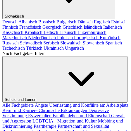
Slowakisch
Deutsch
Albanisch
Bosnisch
Bulgarisch
Dänisch
Englisch
Estnisch
Finnisch
Französisch
Georgisch
Griechisch
Isländisch
Italienisch
Kasachisch
Kroatisch
Lettisch
Litauisch
Luxemburgisch
Mazedonisch
Niederländisch
Polnisch
Portugiesisch
Rumänisch
Russisch
Schwedisch
Serbisch
Slowakisch
Slowenisch
Spanisch
Tschechisch
Türkisch
Ukrainisch
Ungarisch
Nach Fachgebiet filtern
Schule und Lernen
Alle Fachgebiete
Ängste
Überlastung und Konflikte am Arbeitsplatz
Beruf und Karriere
Chronische Erkrankungen
Depressive
Verstimmung
Essverhalten
Familienleben und Elternschaft
Gewalt
und Aggression
LGBTQIA+
Migration und Kultur
Mobbing und
Diskriminierung
Paartherapie
Partnerschaft und Sexualität