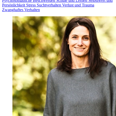
Psychosomatische Beschwerden
Schule und Lernen
Selbstwert und
Persönlichkeit
Stress
Suchtverhalten
Verlust und Trauma
Zwanghaftes Verhalten