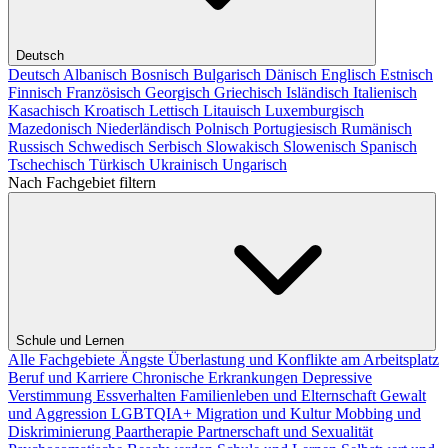
Deutsch
Deutsch
Albanisch
Bosnisch
Bulgarisch
Dänisch
Englisch
Estnisch
Finnisch
Französisch
Georgisch
Griechisch
Isländisch
Italienisch
Kasachisch
Kroatisch
Lettisch
Litauisch
Luxemburgisch
Mazedonisch
Niederländisch
Polnisch
Portugiesisch
Rumänisch
Russisch
Schwedisch
Serbisch
Slowakisch
Slowenisch
Spanisch
Tschechisch
Türkisch
Ukrainisch
Ungarisch
Nach Fachgebiet filtern
Schule und Lernen
Alle Fachgebiete
Ängste
Überlastung und Konflikte am Arbeitsplatz
Beruf und Karriere
Chronische Erkrankungen
Depressive
Verstimmung
Essverhalten
Familienleben und Elternschaft
Gewalt
und Aggression
LGBTQIA+
Migration und Kultur
Mobbing und
Diskriminierung
Paartherapie
Partnerschaft und Sexualität