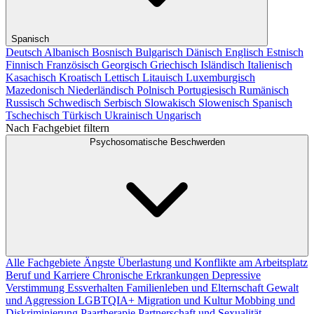
Spanisch
Deutsch
Albanisch
Bosnisch
Bulgarisch
Dänisch
Englisch
Estnisch
Finnisch
Französisch
Georgisch
Griechisch
Isländisch
Italienisch
Kasachisch
Kroatisch
Lettisch
Litauisch
Luxemburgisch
Mazedonisch
Niederländisch
Polnisch
Portugiesisch
Rumänisch
Russisch
Schwedisch
Serbisch
Slowakisch
Slowenisch
Spanisch
Tschechisch
Türkisch
Ukrainisch
Ungarisch
Nach Fachgebiet filtern
Psychosomatische Beschwerden
Alle Fachgebiete
Ängste
Überlastung und Konflikte am Arbeitsplatz
Beruf und Karriere
Chronische Erkrankungen
Depressive
Verstimmung
Essverhalten
Familienleben und Elternschaft
Gewalt
und Aggression
LGBTQIA+
Migration und Kultur
Mobbing und
Diskriminierung
Paartherapie
Partnerschaft und Sexualität