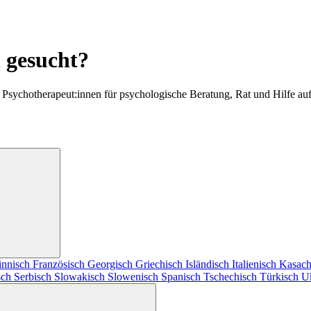
h gesucht?
 Psychotherapeut:innen für psychologische Beratung, Rat und Hilfe au
innisch
Französisch
Georgisch
Griechisch
Isländisch
Italienisch
Kasach
sch
Serbisch
Slowakisch
Slowenisch
Spanisch
Tschechisch
Türkisch
U