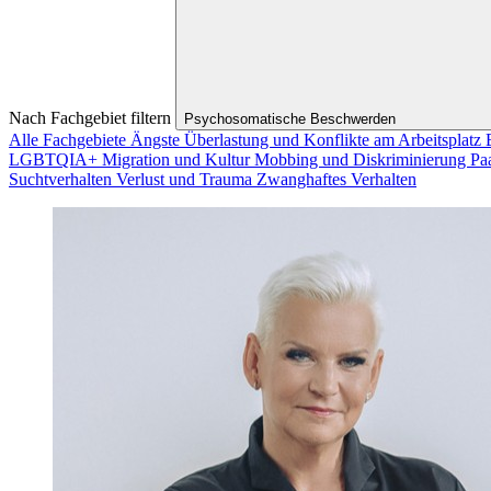
Nach Fachgebiet filtern
Psychosomatische Beschwerden
Alle Fachgebiete
Ängste
Überlastung und Konflikte am Arbeitsplatz
LGBTQIA+
Migration und Kultur
Mobbing und Diskriminierung
Pa
Suchtverhalten
Verlust und Trauma
Zwanghaftes Verhalten