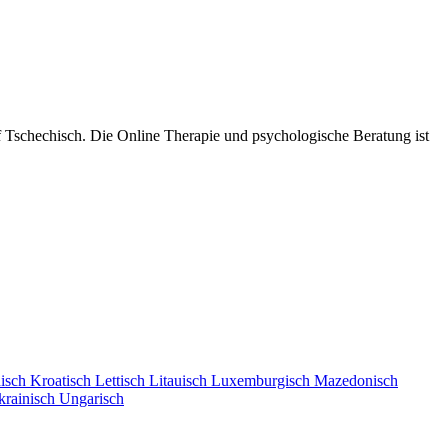
f Tschechisch. Die Online Therapie und psychologische Beratung ist
isch
Kroatisch
Lettisch
Litauisch
Luxemburgisch
Mazedonisch
krainisch
Ungarisch