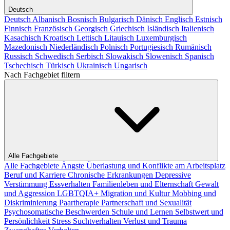
Deutsch
Deutsch
Albanisch
Bosnisch
Bulgarisch
Dänisch
Englisch
Estnisch
Finnisch
Französisch
Georgisch
Griechisch
Isländisch
Italienisch
Kasachisch
Kroatisch
Lettisch
Litauisch
Luxemburgisch
Mazedonisch
Niederländisch
Polnisch
Portugiesisch
Rumänisch
Russisch
Schwedisch
Serbisch
Slowakisch
Slowenisch
Spanisch
Tschechisch
Türkisch
Ukrainisch
Ungarisch
Nach Fachgebiet filtern
Alle Fachgebiete
Alle Fachgebiete
Ängste
Überlastung und Konflikte am Arbeitsplatz
Beruf und Karriere
Chronische Erkrankungen
Depressive
Verstimmung
Essverhalten
Familienleben und Elternschaft
Gewalt
und Aggression
LGBTQIA+
Migration und Kultur
Mobbing und
Diskriminierung
Paartherapie
Partnerschaft und Sexualität
Psychosomatische Beschwerden
Schule und Lernen
Selbstwert und
Persönlichkeit
Stress
Suchtverhalten
Verlust und Trauma