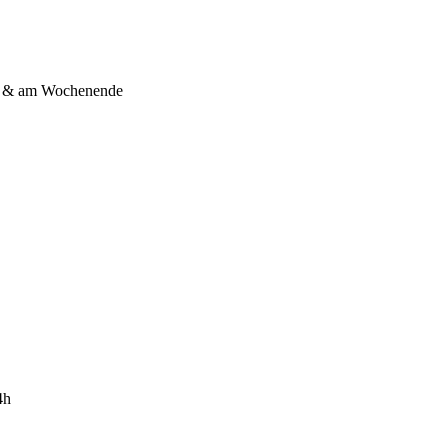
s & am Wochenende
4h