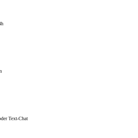
4h
n
oder Text-Chat