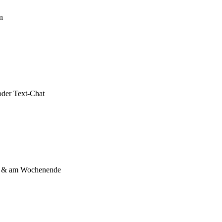
n
oder Text-Chat
s & am Wochenende