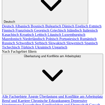
Deutsch
Deutsch
Albanisch
Bosnisch
Bulgarisch
Dänisch
Englisch
Estnisch
Finnisch
Französisch
Georgisch
Griechisch
Isländisch
Italienisch
Kasachisch
Kroatisch
Lettisch
Litauisch
Luxemburgisch
Mazedonisch
Niederländisch
Polnisch
Portugiesisch
Rumänisch
Russisch
Schwedisch
Serbisch
Slowakisch
Slowenisch
Spanisch
Tschechisch
Türkisch
Ukrainisch
Ungarisch
Nach Fachgebiet filtern
Überlastung und Konflikte am Arbeitsplatz
Alle Fachgebiete
Ängste
Überlastung und Konflikte am Arbeitsplatz
Beruf und Karriere
Chronische Erkrankungen
Depressive
Verstimmung
Essverhalten
Familienleben und Elternschaft
Gewalt