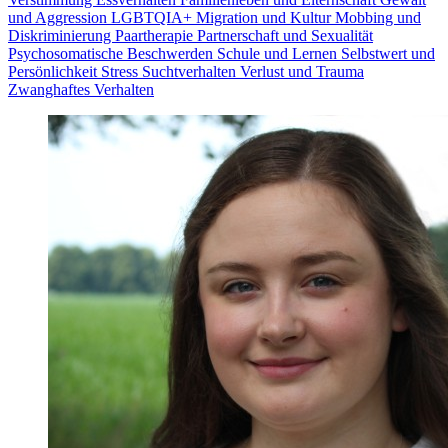
und Aggression
LGBTQIA+
Migration und Kultur
Mobbing und
Diskriminierung
Paartherapie
Partnerschaft und Sexualität
Psychosomatische Beschwerden
Schule und Lernen
Selbstwert und
Persönlichkeit
Stress
Suchtverhalten
Verlust und Trauma
Zwanghaftes Verhalten