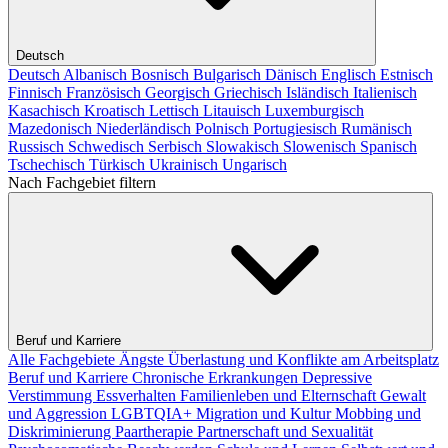
Deutsch
Deutsch
Albanisch
Bosnisch
Bulgarisch
Dänisch
Englisch
Estnisch
Finnisch
Französisch
Georgisch
Griechisch
Isländisch
Italienisch
Kasachisch
Kroatisch
Lettisch
Litauisch
Luxemburgisch
Mazedonisch
Niederländisch
Polnisch
Portugiesisch
Rumänisch
Russisch
Schwedisch
Serbisch
Slowakisch
Slowenisch
Spanisch
Tschechisch
Türkisch
Ukrainisch
Ungarisch
Nach Fachgebiet filtern
Beruf und Karriere
Alle Fachgebiete
Ängste
Überlastung und Konflikte am Arbeitsplatz
Beruf und Karriere
Chronische Erkrankungen
Depressive
Verstimmung
Essverhalten
Familienleben und Elternschaft
Gewalt
und Aggression
LGBTQIA+
Migration und Kultur
Mobbing und
Diskriminierung
Paartherapie
Partnerschaft und Sexualität