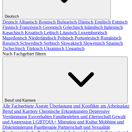
Deutsch
Deutsch
Albanisch
Bosnisch
Bulgarisch
Dänisch
Englisch
Estnisch
Finnisch
Französisch
Georgisch
Griechisch
Isländisch
Italienisch
Kasachisch
Kroatisch
Lettisch
Litauisch
Luxemburgisch
Mazedonisch
Niederländisch
Polnisch
Portugiesisch
Rumänisch
Russisch
Schwedisch
Serbisch
Slowakisch
Slowenisch
Spanisch
Tschechisch
Türkisch
Ukrainisch
Ungarisch
Nach Fachgebiet filtern
Beruf und Karriere
Alle Fachgebiete
Ängste
Überlastung und Konflikte am Arbeitsplatz
Beruf und Karriere
Chronische Erkrankungen
Depressive
Verstimmung
Essverhalten
Familienleben und Elternschaft
Gewalt
und Aggression
LGBTQIA+
Migration und Kultur
Mobbing und
Diskriminierung
Paartherapie
Partnerschaft und Sexualität