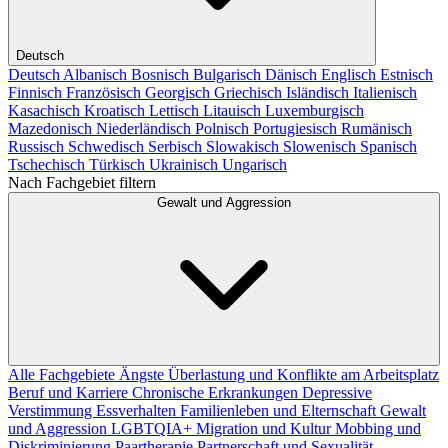
Deutsch
Deutsch
Albanisch
Bosnisch
Bulgarisch
Dänisch
Englisch
Estnisch
Finnisch
Französisch
Georgisch
Griechisch
Isländisch
Italienisch
Kasachisch
Kroatisch
Lettisch
Litauisch
Luxemburgisch
Mazedonisch
Niederländisch
Polnisch
Portugiesisch
Rumänisch
Russisch
Schwedisch
Serbisch
Slowakisch
Slowenisch
Spanisch
Tschechisch
Türkisch
Ukrainisch
Ungarisch
Nach Fachgebiet filtern
Gewalt und Aggression
Alle Fachgebiete
Ängste
Überlastung und Konflikte am Arbeitsplatz
Beruf und Karriere
Chronische Erkrankungen
Depressive
Verstimmung
Essverhalten
Familienleben und Elternschaft
Gewalt
und Aggression
LGBTQIA+
Migration und Kultur
Mobbing und
Diskriminierung
Paartherapie
Partnerschaft und Sexualität