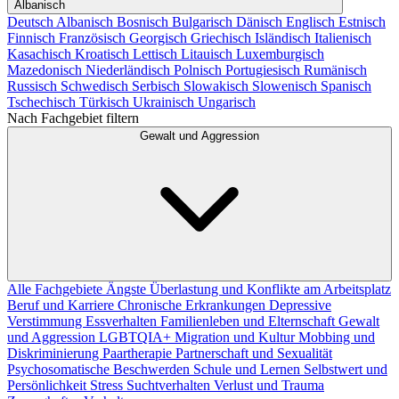
Albanisch
Deutsch
Albanisch
Bosnisch
Bulgarisch
Dänisch
Englisch
Estnisch
Finnisch
Französisch
Georgisch
Griechisch
Isländisch
Italienisch
Kasachisch
Kroatisch
Lettisch
Litauisch
Luxemburgisch
Mazedonisch
Niederländisch
Polnisch
Portugiesisch
Rumänisch
Russisch
Schwedisch
Serbisch
Slowakisch
Slowenisch
Spanisch
Tschechisch
Türkisch
Ukrainisch
Ungarisch
Nach Fachgebiet filtern
Gewalt und Aggression
Alle Fachgebiete
Ängste
Überlastung und Konflikte am Arbeitsplatz
Beruf und Karriere
Chronische Erkrankungen
Depressive
Verstimmung
Essverhalten
Familienleben und Elternschaft
Gewalt
und Aggression
LGBTQIA+
Migration und Kultur
Mobbing und
Diskriminierung
Paartherapie
Partnerschaft und Sexualität
Psychosomatische Beschwerden
Schule und Lernen
Selbstwert und
Persönlichkeit
Stress
Suchtverhalten
Verlust und Trauma