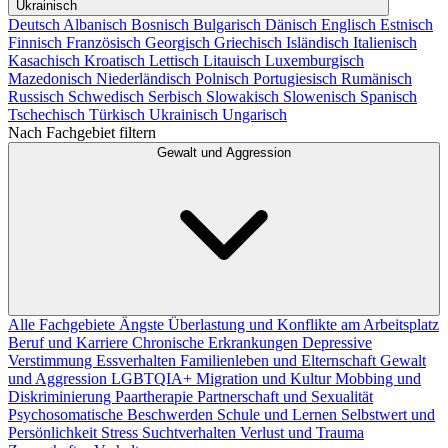
Ukrainisch
Deutsch
Albanisch
Bosnisch
Bulgarisch
Dänisch
Englisch
Estnisch
Finnisch
Französisch
Georgisch
Griechisch
Isländisch
Italienisch
Kasachisch
Kroatisch
Lettisch
Litauisch
Luxemburgisch
Mazedonisch
Niederländisch
Polnisch
Portugiesisch
Rumänisch
Russisch
Schwedisch
Serbisch
Slowakisch
Slowenisch
Spanisch
Tschechisch
Türkisch
Ukrainisch
Ungarisch
Nach Fachgebiet filtern
Gewalt und Aggression
Alle Fachgebiete
Ängste
Überlastung und Konflikte am Arbeitsplatz
Beruf und Karriere
Chronische Erkrankungen
Depressive
Verstimmung
Essverhalten
Familienleben und Elternschaft
Gewalt
und Aggression
LGBTQIA+
Migration und Kultur
Mobbing und
Diskriminierung
Paartherapie
Partnerschaft und Sexualität
Psychosomatische Beschwerden
Schule und Lernen
Selbstwert und
Persönlichkeit
Stress
Suchtverhalten
Verlust und Trauma