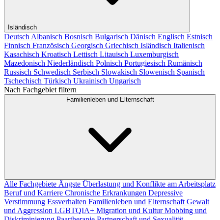
Isländisch
Deutsch
Albanisch
Bosnisch
Bulgarisch
Dänisch
Englisch
Estnisch
Finnisch
Französisch
Georgisch
Griechisch
Isländisch
Italienisch
Kasachisch
Kroatisch
Lettisch
Litauisch
Luxemburgisch
Mazedonisch
Niederländisch
Polnisch
Portugiesisch
Rumänisch
Russisch
Schwedisch
Serbisch
Slowakisch
Slowenisch
Spanisch
Tschechisch
Türkisch
Ukrainisch
Ungarisch
Nach Fachgebiet filtern
Familienleben und Elternschaft
Alle Fachgebiete
Ängste
Überlastung und Konflikte am Arbeitsplatz
Beruf und Karriere
Chronische Erkrankungen
Depressive
Verstimmung
Essverhalten
Familienleben und Elternschaft
Gewalt
und Aggression
LGBTQIA+
Migration und Kultur
Mobbing und
Diskriminierung
Paartherapie
Partnerschaft und Sexualität