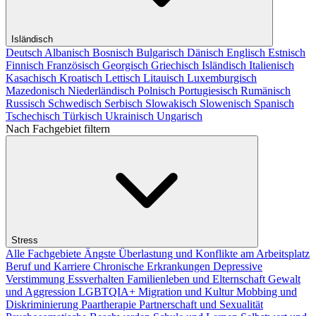
Isländisch
Deutsch
Albanisch
Bosnisch
Bulgarisch
Dänisch
Englisch
Estnisch
Finnisch
Französisch
Georgisch
Griechisch
Isländisch
Italienisch
Kasachisch
Kroatisch
Lettisch
Litauisch
Luxemburgisch
Mazedonisch
Niederländisch
Polnisch
Portugiesisch
Rumänisch
Russisch
Schwedisch
Serbisch
Slowakisch
Slowenisch
Spanisch
Tschechisch
Türkisch
Ukrainisch
Ungarisch
Nach Fachgebiet filtern
Stress
Alle Fachgebiete
Ängste
Überlastung und Konflikte am Arbeitsplatz
Beruf und Karriere
Chronische Erkrankungen
Depressive
Verstimmung
Essverhalten
Familienleben und Elternschaft
Gewalt
und Aggression
LGBTQIA+
Migration und Kultur
Mobbing und
Diskriminierung
Paartherapie
Partnerschaft und Sexualität