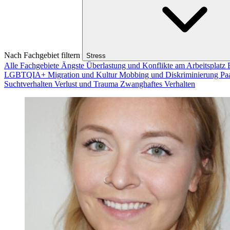
Nach Fachgebiet filtern
Stress
Alle Fachgebiete
Ängste
Überlastung und Konflikte am Arbeitsplatz
LGBTQIA+
Migration und Kultur
Mobbing und Diskriminierung
Pa
Suchtverhalten
Verlust und Trauma
Zwanghaftes Verhalten