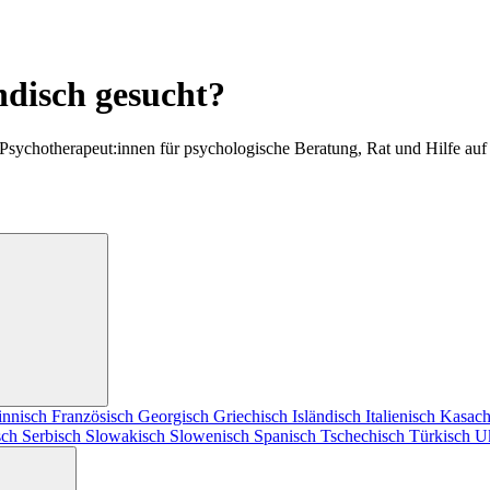
ndisch gesucht?
 Psychotherapeut:innen für psychologische Beratung, Rat und Hilfe auf
innisch
Französisch
Georgisch
Griechisch
Isländisch
Italienisch
Kasach
sch
Serbisch
Slowakisch
Slowenisch
Spanisch
Tschechisch
Türkisch
U