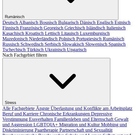
Rumänisch
Deutsch
Albanisch
Bosnisch
Bulgarisch
Dänisch
Englisch
Estnisch
Finnisch
Französisch
Georgisch
Griechisch
Isländisch
Italienisch
Kasachisch
Kroatisch
Lettisch
Litauisch
Luxemburgisch
Mazedonisch
Niederländisch
Polnisch
Portugiesisch
Rumänisch
Russisch
Schwedisch
Serbisch
Slowakisch
Slowenisch
Spanisch
Tschechisch
Türkisch
Ukrainisch
Ungarisch
Nach Fachgebiet filtern
Stress
Alle Fachgebiete
Ängste
Überlastung und Konflikte am Arbeitsplatz
Beruf und Karriere
Chronische Erkrankungen
Depressive
Verstimmung
Essverhalten
Familienleben und Elternschaft
Gewalt
und Aggression
LGBTQIA+
Migration und Kultur
Mobbing und
Diskriminierung
Paartherapie
Partnerschaft und Sexualität