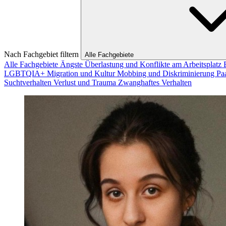
Nach Fachgebiet filtern
Alle Fachgebiete
Alle Fachgebiete
Ängste
Überlastung und Konflikte am Arbeitsplatz
LGBTQIA+
Migration und Kultur
Mobbing und Diskriminierung
Pa
Suchtverhalten
Verlust und Trauma
Zwanghaftes Verhalten