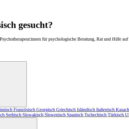
isch gesucht?
Psychotherapeut:innen für psychologische Beratung, Rat und Hilfe auf
innisch
Französisch
Georgisch
Griechisch
Isländisch
Italienisch
Kasach
sch
Serbisch
Slowakisch
Slowenisch
Spanisch
Tschechisch
Türkisch
U