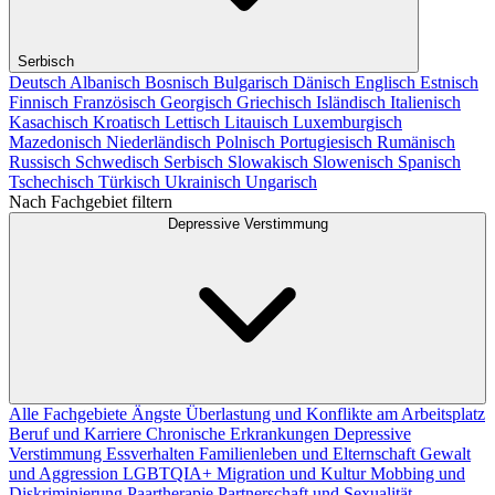
Serbisch
Deutsch
Albanisch
Bosnisch
Bulgarisch
Dänisch
Englisch
Estnisch
Finnisch
Französisch
Georgisch
Griechisch
Isländisch
Italienisch
Kasachisch
Kroatisch
Lettisch
Litauisch
Luxemburgisch
Mazedonisch
Niederländisch
Polnisch
Portugiesisch
Rumänisch
Russisch
Schwedisch
Serbisch
Slowakisch
Slowenisch
Spanisch
Tschechisch
Türkisch
Ukrainisch
Ungarisch
Nach Fachgebiet filtern
Depressive Verstimmung
Alle Fachgebiete
Ängste
Überlastung und Konflikte am Arbeitsplatz
Beruf und Karriere
Chronische Erkrankungen
Depressive
Verstimmung
Essverhalten
Familienleben und Elternschaft
Gewalt
und Aggression
LGBTQIA+
Migration und Kultur
Mobbing und
Diskriminierung
Paartherapie
Partnerschaft und Sexualität