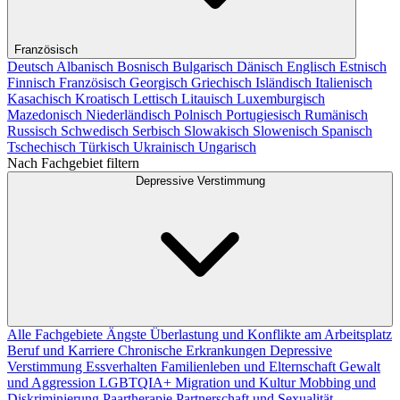
Französisch
Deutsch
Albanisch
Bosnisch
Bulgarisch
Dänisch
Englisch
Estnisch
Finnisch
Französisch
Georgisch
Griechisch
Isländisch
Italienisch
Kasachisch
Kroatisch
Lettisch
Litauisch
Luxemburgisch
Mazedonisch
Niederländisch
Polnisch
Portugiesisch
Rumänisch
Russisch
Schwedisch
Serbisch
Slowakisch
Slowenisch
Spanisch
Tschechisch
Türkisch
Ukrainisch
Ungarisch
Nach Fachgebiet filtern
Depressive Verstimmung
Alle Fachgebiete
Ängste
Überlastung und Konflikte am Arbeitsplatz
Beruf und Karriere
Chronische Erkrankungen
Depressive
Verstimmung
Essverhalten
Familienleben und Elternschaft
Gewalt
und Aggression
LGBTQIA+
Migration und Kultur
Mobbing und
Diskriminierung
Paartherapie
Partnerschaft und Sexualität