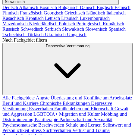
Slowenisch
Deutsch
Albanisch
Bosnisch
Bulgarisch
Dänisch
Englisch
Estnisch
Finnisch
Französisch
Georgisch
Griechisch
Isländisch
Italienisch
Kasachisch
Kroatisch
Lettisch
Litauisch
Luxemburgisch
Mazedonisch
Niederländisch
Polnisch
Portugiesisch
Rumänisch
Russisch
Schwedisch
Serbisch
Slowakisch
Slowenisch
Spanisch
Tschechisch
Türkisch
Ukrainisch
Ungarisch
Nach Fachgebiet filtern
Depressive Verstimmung
Alle Fachgebiete
Ängste
Überlastung und Konflikte am Arbeitsplatz
Beruf und Karriere
Chronische Erkrankungen
Depressive
Verstimmung
Essverhalten
Familienleben und Elternschaft
Gewalt
und Aggression
LGBTQIA+
Migration und Kultur
Mobbing und
Diskriminierung
Paartherapie
Partnerschaft und Sexualität
Psychosomatische Beschwerden
Schule und Lernen
Selbstwert und
Persönlichkeit
Stress
Suchtverhalten
Verlust und Trauma