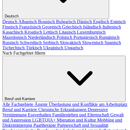
Deutsch
Deutsch
Albanisch
Bosnisch
Bulgarisch
Dänisch
Englisch
Estnisch
Finnisch
Französisch
Georgisch
Griechisch
Isländisch
Italienisch
Kasachisch
Kroatisch
Lettisch
Litauisch
Luxemburgisch
Mazedonisch
Niederländisch
Polnisch
Portugiesisch
Rumänisch
Russisch
Schwedisch
Serbisch
Slowakisch
Slowenisch
Spanisch
Tschechisch
Türkisch
Ukrainisch
Ungarisch
Nach Fachgebiet filtern
Beruf und Karriere
Alle Fachgebiete
Ängste
Überlastung und Konflikte am Arbeitsplatz
Beruf und Karriere
Chronische Erkrankungen
Depressive
Verstimmung
Essverhalten
Familienleben und Elternschaft
Gewalt
und Aggression
LGBTQIA+
Migration und Kultur
Mobbing und
Diskriminierung
Paartherapie
Partnerschaft und Sexualität