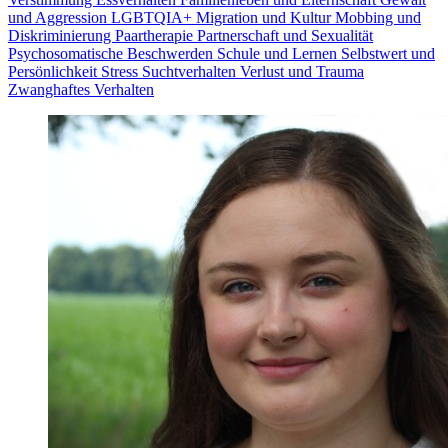
und Aggression
LGBTQIA+
Migration und Kultur
Mobbing und
Diskriminierung
Paartherapie
Partnerschaft und Sexualität
Psychosomatische Beschwerden
Schule und Lernen
Selbstwert und
Persönlichkeit
Stress
Suchtverhalten
Verlust und Trauma
Zwanghaftes Verhalten