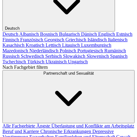
Deutsch
Deutsch
Albanisch
Bosnisch
Bulgarisch
Dänisch
Englisch
Estnisch
Finnisch
Französisch
Georgisch
Griechisch
Isländisch
Italienisch
Kasachisch
Kroatisch
Lettisch
Litauisch
Luxemburgisch
Mazedonisch
Niederländisch
Polnisch
Portugiesisch
Rumänisch
Russisch
Schwedisch
Serbisch
Slowakisch
Slowenisch
Spanisch
Tschechisch
Türkisch
Ukrainisch
Ungarisch
Nach Fachgebiet filtern
Partnerschaft und Sexualität
Alle Fachgebiete
Ängste
Überlastung und Konflikte am Arbeitsplatz
Beruf und Karriere
Chronische Erkrankungen
Depressive
Verstimmung
Essverhalten
Familienleben und Elternschaft
Gewalt