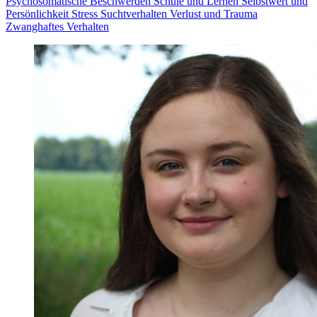
Psychosomatische Beschwerden
Schule und Lernen
Selbstwert und
Persönlichkeit
Stress
Suchtverhalten
Verlust und Trauma
Zwanghaftes Verhalten