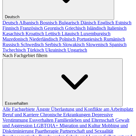
Deutsch
Deutsch
Albanisch
Bosnisch
Bulgarisch
Dänisch
Englisch
Estnisch
Finnisch
Französisch
Georgisch
Griechisch
Isländisch
Italienisch
Kasachisch
Kroatisch
Lettisch
Litauisch
Luxemburgisch
Mazedonisch
Niederländisch
Polnisch
Portugiesisch
Rumänisch
Russisch
Schwedisch
Serbisch
Slowakisch
Slowenisch
Spanisch
Tschechisch
Türkisch
Ukrainisch
Ungarisch
Nach Fachgebiet filtern
Essverhalten
Alle Fachgebiete
Ängste
Überlastung und Konflikte am Arbeitsplatz
Beruf und Karriere
Chronische Erkrankungen
Depressive
Verstimmung
Essverhalten
Familienleben und Elternschaft
Gewalt
und Aggression
LGBTQIA+
Migration und Kultur
Mobbing und
Diskriminierung
Paartherapie
Partnerschaft und Sexualität