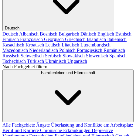
Deutsch
Deutsch
Albanisch
Bosnisch
Bulgarisch
Dänisch
Englisch
Estnisch
Finnisch
Französisch
Georgisch
Griechisch
Isländisch
Italienisch
Kasachisch
Kroatisch
Lettisch
Litauisch
Luxemburgisch
Mazedonisch
Niederländisch
Polnisch
Portugiesisch
Rumänisch
Russisch
Schwedisch
Serbisch
Slowakisch
Slowenisch
Spanisch
Tschechisch
Türkisch
Ukrainisch
Ungarisch
Nach Fachgebiet filtern
Familienleben und Elternschaft
Alle Fachgebiete
Ängste
Überlastung und Konflikte am Arbeitsplatz
Beruf und Karriere
Chronische Erkrankungen
Depressive
Verstimmung
Essverhalten
Familienleben und Elternschaft
Gewalt